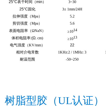
25°C表干时间（min）
3~30
25°C固化
3± 1mm/24H
拉伸强度（Mpa）
5.2
剪切强度（Mpa）
5.6
14
表面电阻率（
Ω
NaN
）
≥10
13
体积电阻率
:(Ω.
cm)
≥10
电气强度（KV/mm
）
22
相对介电常数
1KHz:2 / 1MHz: 3
耐温范围
-50~250
树脂型胶
（
UL
认证）