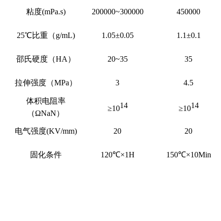
粘度(mPa.s)
200000~300000
450000
25℃比重（g/mL)
1.05±0.05
1.1±0.1
邵氏硬度（HA）
20~35
35
拉伸强度（MPa）
3
4.5
体积电阻率
14
14
≥10
≥10
（ΩNaN）
电气强度(KV/mm)
20
20
固化条件
120℃×1H
150℃×10Min