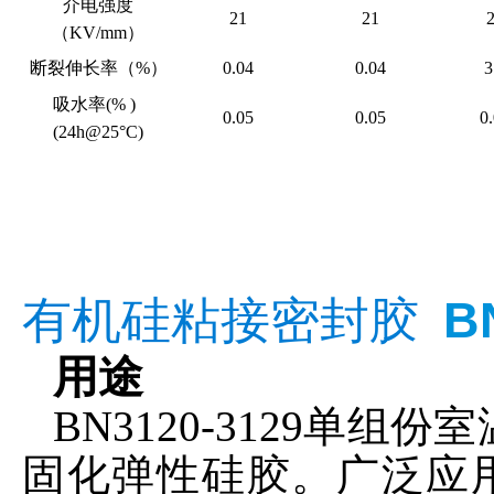
介电强度
21
21
（KV/mm）
断裂伸长率（%）
0.04
0.04
3
吸水率(%
)
0.05
0.05
0
(24h@25°C)
有机硅粘接密封胶
B
用途
BN3120-3129
单组份室
固化弹性硅胶。广泛应用