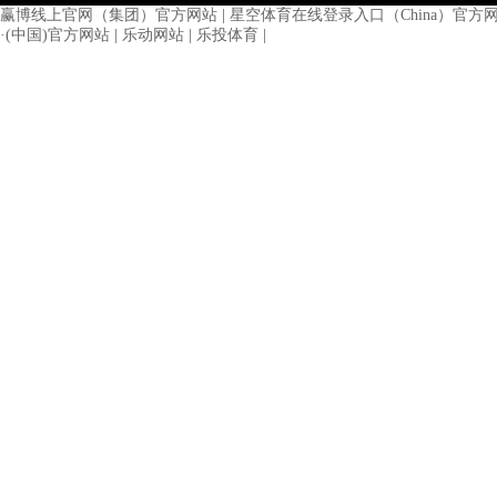
赢博线上官网（集团）官方网站
|
星空体育在线登录入口（China）官方
·(中国)官方网站
|
乐动网站
|
乐投体育
|