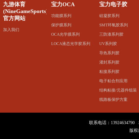
九游体育
宝力OCA
宝力电子胶
(NineGameSports)
功能膜系列
硅凝胶系列
官方网站
保护膜系列
SMT环氧胶系列
加入我们
OCA光学膜系列
三防漆系列胶
LOCA液态光学胶系列
UV系列胶
导热系列胶
灌封系列胶
粘接系列胶
电子粘合剂应用
结构粘接/元器件组装
线路板保护方案
联系电话：13924634
版权